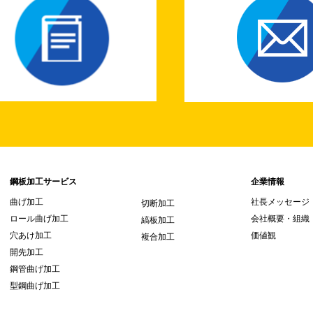
鋼板加工サービス
企業情報
曲げ加工
社長メッセージ
切断加工
ロール曲げ加工
会社概要・組織
縞板加工
穴あけ加工
価値観
複合加工
開先加工
鋼管曲げ加工
型鋼曲げ加工